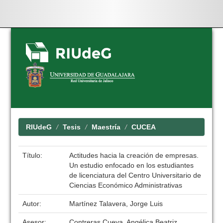
Skip
navigation
RIUdeG
Tesis
Maestría
CUCEA
Título:
Actitudes hacia la creación de empresas.
Un estudio enfocado en los estudiantes
de licenciatura del Centro Universitario de
Ciencias Económico Administrativas
Autor:
Martínez Talavera, Jorge Luis
Asesor:
Contreras Cueva, Angélica Beatriz