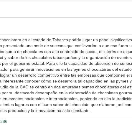
a chocolatera en el estado de Tabasco podría jugar un papel significativo
án presentado una serie de sucesos que conllevarían a que eso fuera 
 consumo de chocolates con alto contenido de cacao, el interés de alg
ad y sabor de los chocolates tabasqueños y la organización de eventos
 por el gobierno estatal. Para ello la capacidad de absorción de conoc
dor para generar innovaciones en las pymes chocolateras del estado
lograr un desarrollo competitivo entre las empresas que componen el s
lta interesante conocer cómo se desarrolla tal capacidad en las pymes y
estudio de la CAC se centró en dos empresas pymes chocolateras del es
as por su destacado desempeño en la elaboración de chocolates gourm
 en eventos nacionales e internacionales, poniendo en alto la tradición
elentes lugares con el buen sabor del chocolate que elaboran; así co
sus productos y la innovación ha sido constante.
1386