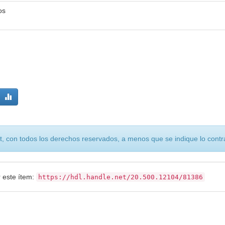
os
, con todos los derechos reservados, a menos que se indique lo contra
r este ítem:
https://hdl.handle.net/20.500.12104/81386