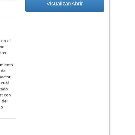
Visualizar/Abrir
 en el
una
unos
imiento
 de
ector,
 cuál
tado
et con
 del
mo