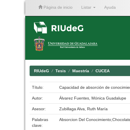
Página de inicio
Listar
Ayuda
Skip
navigation
RIUdeG
Tesis
Maestría
CUCEA
Título:
Capacidad de absorción de conocimie
Autor:
Álvarez Fuentes, Mónica Guadalupe
Asesor:
Zubillaga Alva, Ruth María
Palabras
Absorcion Del Conocimiento;Chocolat
clave: