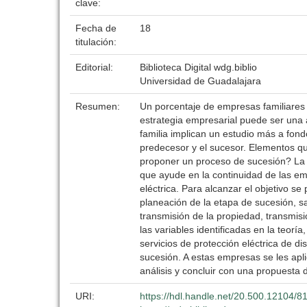
clave:
Fecha de
18
titulación:
Editorial:
Biblioteca Digital wdg.biblio
Universidad de Guadalajara
Resumen:
Un porcentaje de empresas familiares 
estrategia empresarial puede ser una a
familia implican un estudio más a fond
predecesor y el sucesor. Elementos que
proponer un proceso de sucesión? La 
que ayude en la continuidad de las e
eléctrica. Para alcanzar el objetivo se
planeación de la etapa de sucesión, sa
transmisión de la propiedad, transmis
las variables identificadas en la teor
servicios de protección eléctrica de d
sucesión. A estas empresas se les aplic
análisis y concluir con una propuesta
URI:
https://hdl.handle.net/20.500.12104/8