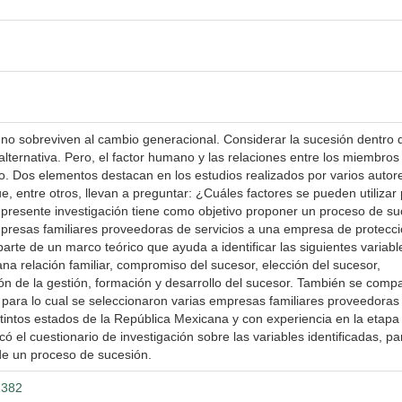
no sobreviven al cambio generacional. Considerar la sucesión dentro 
lternativa. Pero, el factor humano y las relaciones entre los miembros
o. Dos elementos destacan en los estudios realizados por varios autore
, entre otros, llevan a preguntar: ¿Cuáles factores se pueden utilizar
presente investigación tiene como objetivo proponer un proceso de su
mpresas familiares proveedoras de servicios a una empresa de protecc
 parte de un marco teórico que ayuda a identificar las siguientes variabl
na relación familiar, compromiso del sucesor, elección del sucesor,
ión de la gestión, formación y desarrollo del sucesor. También se comp
ía, para lo cual se seleccionaron varias empresas familiares proveedoras
istintos estados de la República Mexicana y con experiencia en la etapa
ó el cuestionario de investigación sobre las variables identificadas, pa
 de un proceso de sucesión.
1382