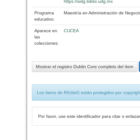
https://wdg.biblio.udg.mx
Programa
Maestría en Administración de Negoci
educativo:
Aparece en
CUCEA
las
colecciones:
Mostrar el registro Dublin Core completo del ítem
Los ítems de RIUdeG están protegidos por copyright
Por favor, use este identificador para citar o enlaza