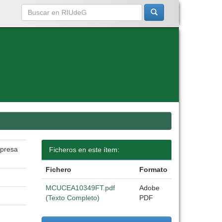
mpresa
Ficheros en este ítem:
Fichero
Formato
MCUCEA10349FT.pdf
Adobe
(Texto Completo)
PDF