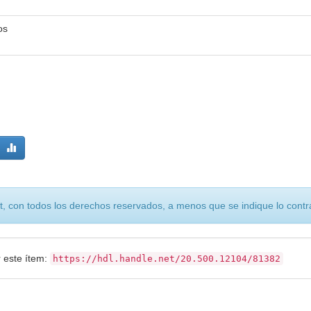
os
, con todos los derechos reservados, a menos que se indique lo contra
r este ítem:
https://hdl.handle.net/20.500.12104/81382