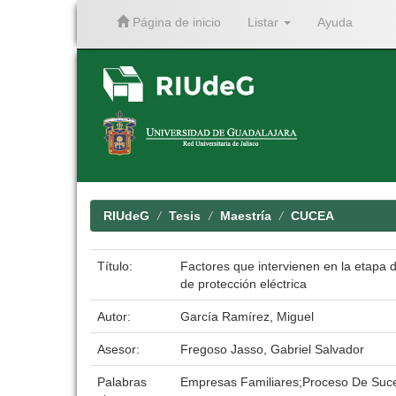
Página de inicio
Listar
Ayuda
Skip
navigation
RIUdeG
Tesis
Maestría
CUCEA
Título:
Factores que intervienen en la etapa
de protección eléctrica
Autor:
García Ramírez, Miguel
Asesor:
Fregoso Jasso, Gabriel Salvador
Palabras
Empresas Familiares;Proceso De Suc