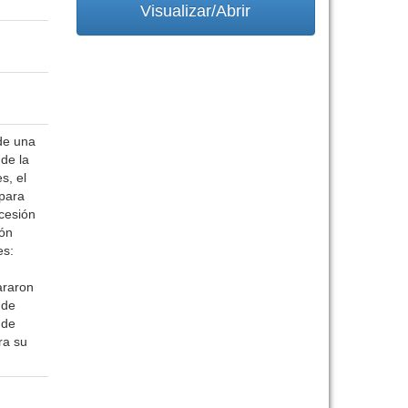
Visualizar/Abrir
de una
 de la
s, el
 para
cesión
ión
es:
araron
 de
 de
ra su