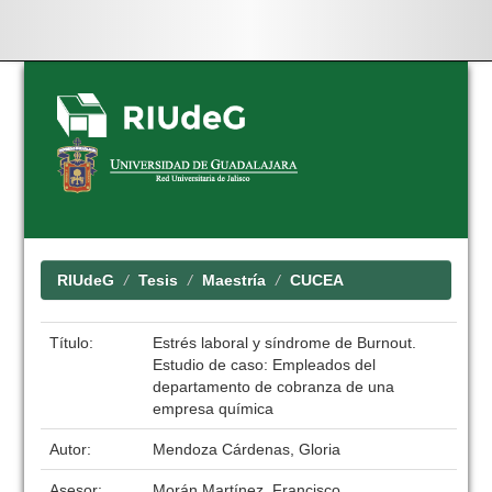
Skip
navigation
RIUdeG
Tesis
Maestría
CUCEA
Título:
Estrés laboral y síndrome de Burnout.
Estudio de caso: Empleados del
departamento de cobranza de una
empresa química
Autor:
Mendoza Cárdenas, Gloria
Asesor:
Morán Martínez, Francisco