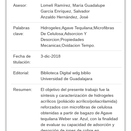
Asesor:
Lomelí Ramírez, María Guadalupe
García Enríquez, Salvador
Anzaldo Hernández, José
Palabras
Hidrogeles;Agave Tequilana;Microfibras
clave:
De Celulosa;Adsorcion Y
Desorcion;Propiedades
Mecanicas;Oxidacion Tempo.
Fecha de
3-dic-2018
titulación:
Editorial:
Biblioteca Digital wdg.biblio
Universidad de Guadalajara
Resumen:
El objetivo del presente trabajo fue la
síntesis y caracterización de hidrogeles
acrílicos (poliácido acrílico/poliacrilamida)
reforzados con microfibras de celulosa
obtenidas a partir de bagazo de Agave
tequilana Weber var. Azul, con la finalidad
de evaluar su capacidad de adsorción y
desorción de iones de cobre en