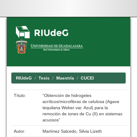
Skip
navigation
RIUdeG
Tesis
Maestría
CUCEI
Título:
“Obtención de hidrogeles
acrílicos/microfibras de celulosa (Agave
tequilana Weber var. Azul) para la
remoción de iones de Cu (II) en sistemas
acuosos”
Autor:
Martínez Salcedo, Silvia Lizeth