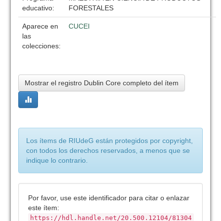
educativo:
FORESTALES
Aparece en
CUCEI
las
colecciones:
Mostrar el registro Dublin Core completo del ítem
Los ítems de RIUdeG están protegidos por copyright,
con todos los derechos reservados, a menos que se
indique lo contrario.
Por favor, use este identificador para citar o enlazar
este ítem:
https://hdl.handle.net/20.500.12104/81304