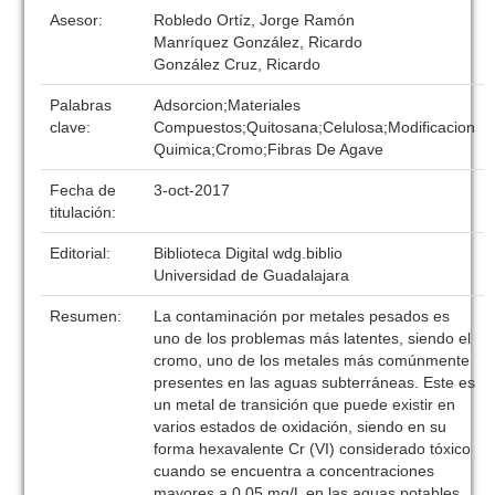
Asesor:
Robledo Ortíz, Jorge Ramón
Manríquez González, Ricardo
González Cruz, Ricardo
Palabras
Adsorcion;Materiales
clave:
Compuestos;Quitosana;Celulosa;Modificacion
Quimica;Cromo;Fibras De Agave
Fecha de
3-oct-2017
titulación:
Editorial:
Biblioteca Digital wdg.biblio
Universidad de Guadalajara
Resumen:
La contaminación por metales pesados es
uno de los problemas más latentes, siendo el
cromo, uno de los metales más comúnmente
presentes en las aguas subterráneas. Este es
un metal de transición que puede existir en
varios estados de oxidación, siendo en su
forma hexavalente Cr (VI) considerado tóxico
cuando se encuentra a concentraciones
mayores a 0.05 mg/L en las aguas potables.