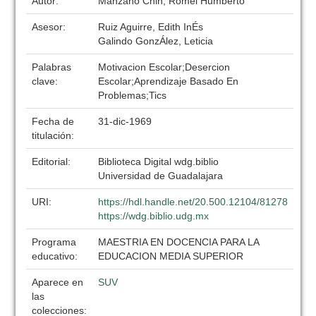
Autor:
Manzano Chin, Romel Humberto
Asesor:
Ruiz Aguirre, Edith InÉs
Galindo GonzÁlez, Leticia
Palabras
Motivacion Escolar;Desercion
clave:
Escolar;Aprendizaje Basado En
Problemas;Tics
Fecha de
31-dic-1969
titulación:
Editorial:
Biblioteca Digital wdg.biblio
Universidad de Guadalajara
URI:
https://hdl.handle.net/20.500.12104/81278
https://wdg.biblio.udg.mx
Programa
MAESTRIA EN DOCENCIA PARA LA
educativo:
EDUCACION MEDIA SUPERIOR
Aparece en
SUV
las
colecciones: