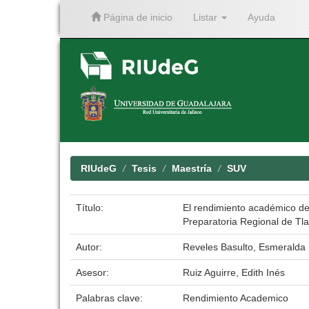
Página de inicio
Listar
Ayuda
Skip
navigation
RIUdeG
Tesis
Maestría
SUV
Título:
El rendimiento académico de
Preparatoria Regional de Tl
Autor:
Reveles Basulto, Esmeralda 
Asesor:
Ruiz Aguirre, Edith Inés
Palabras clave:
Rendimiento Academico