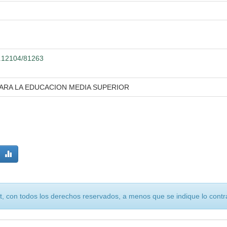
00.12104/81263
ARA LA EDUCACION MEDIA SUPERIOR
, con todos los derechos reservados, a menos que se indique lo contra