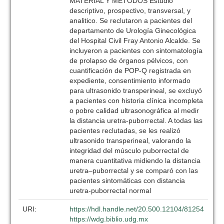
MATERIAL Y MÉTODOS Estudio
descriptivo, prospectivo, transversal, y
analitico. Se reclutaron a pacientes del
departamento de Urología Ginecológica
del Hospital Civil Fray Antonio Alcalde. Se
incluyeron a pacientes con sintomatología
de prolapso de órganos pélvicos, con
cuantificación de POP-Q registrada en
expediente, consentimiento informado
para ultrasonido transperineal, se excluyó
a pacientes con historia clínica incompleta
o pobre calidad ultrasonográfica al medir
la distancia uretra-puborrectal. A todas las
pacientes reclutadas, se les realizó
ultrasonido transperineal, valorando la
integridad del músculo puborrectal de
manera cuantitativa midiendo la distancia
uretra–puborrectal y se comparó con las
pacientes sintomáticas con distancia
uretra-puborrectal normal
URI:
https://hdl.handle.net/20.500.12104/81254
https://wdg.biblio.udg.mx