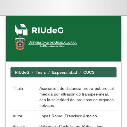
Skip
navigation
RIUdeG
Tesis
Especialidad
CUCS
Título:
Asociacion de distancia uretra-puborectal
medida por ultrasonido transpeerineal,
con la severidad del prolapso de organos
pelvicos
Autor:
Lopez Romo, Francisco Arnoldo
Asesor:
Velazquez Castellanos, Patricia Ines