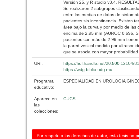
Versión 25, y R studio v3.4. RESULTAD
Se realizaron 2 subgrupos clasificando
entre las medias de datos de sintomato
pacientes sin incontinencia. Existen te
área bajo la curva y por medio de la
encima de 2.95 mm (AUROC 0.696, SENS
pacientes con más de 2.96 mm tien
la pared vesical medido por ultrasonid
que se asocia con mayor probabilidad 
URI:
https://hdl.handle.net/20.500.12104/8
https://wdg.biblio.udg.mx
Programa
ESPECIALIDAD EN UROLOGIA GIN
educativo:
Aparece en
CUCS
las
colecciones:
Por respeto a los derechos de autor, esta tesis no 