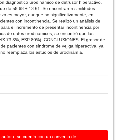
n diagnóstico urodinámico de detrusor hiperactivo.
fue de 58.68 ± 13.61. Se encontraron similitudes
anza es mayor, aunque no significativamente, en
entes con incontinencia. Se realizó un análisis de
 para el incremento de presentar incontinencia por
 de datos urodinámicos, se encontró que las
SENS 73.3%, ESP 80%). CONCLUSIONES. El grosor de
 de pacientes con síndrome de vejiga hiperactiva, ya
no reemplaza los estudios de urodinámia.
u autor o se cuenta con un convenio de