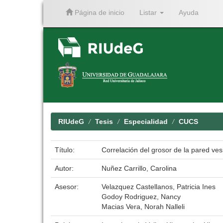
Página de inicio
Listar
Ayuda
Skip
navigation
RIUdeG
Tesis
Especialidad
CUCS
Título:
Correlación del grosor de la pared ves
Autor:
Nuñez Carrillo, Carolina
Asesor:
Velazquez Castellanos, Patricia Ines
Godoy Rodriguez, Nancy
Macias Vera, Norah Nalleli