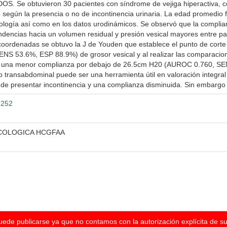
OS. Se obtuvieron 30 pacientes con síndrome de vejiga hiperactiva, co
 según la presencia o no de incontinencia urinaria. La edad promedio 
logía así como en los datos urodinámicos. Se observó que la compli
ndencias hacia un volumen residual y presión vesical mayores entre paci
s coordenadas se obtuvo la J de Youden que establece el punto de corte
 53.6%, ESP 88.9%) de grosor vesical y al realizar las comparaciones
en una menor complianza por debajo de 26.5cm H20 (AUROC 0.760, 
o transabdominal puede ser una herramienta útil en valoración integral
de presentar incontinencia y una complianza disminuida. Sin embargo 
1252
ECOLOGICA HCGFAA
puede publicarse ya que no contamos con la autorización explícita de s