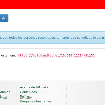
, con todos los derechos reservados, a menos que se indique lo contra
r este ítem:
https://hdl.handle.net/20.500.12104/81252
Acerca de RIUdeG
rabajos
Contenidos
istas
Políticas
Preguntas frecuentes