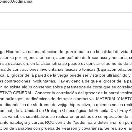
asonido;Urodinamia
Hiperactiva es una afección de gran impacto en la calidad de vida d
acteriza por urgencia urinaria, acompañado de frecuencia y nocturia, c
 su evaluación; en la cistometría se puede evidenciar el aumento de p
rma de contracciones involuntarias fásicas o tónicas (baja acomodaci
ica. El grosor de la pared de la vejiga puede ser vista por ultrasonido 
 las contracciones involuntarias. Hay evidencia de que el grosor de la p
́n no existe algún consenso sobre parámetros de corte que se correlac
TIVO GENERAL: Conocer la correlación del grosor de la pared vesical
con hallazgos urodinámicos de detrusor hiperactivo. MATERIAL Y METODO
on diagnóstico de síndrome de vejiga hiperactiva, a quienes se les real
ominal, de la Unidad de Urología Ginecológica del Hospital Civil Fra
ara las variables cuantitativas se realizaron pruebas de comparación de 
e sintomatología y curvas ROC con J de Youden para determinar un punto
lación de variables con prueba de Pearson y covarianza. Se realizó el an