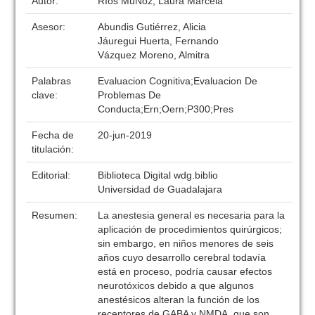
Autor:
RÍos MuÑoz, Laura Marcela
Asesor:
Abundis Gutiérrez, Alicia
Jáuregui Huerta, Fernando
Vázquez Moreno, Almitra
Palabras
Evaluacion Cognitiva;Evaluacion De
clave:
Problemas De
Conducta;Ern;Oern;P300;Pres
Fecha de
20-jun-2019
titulación:
Editorial:
Biblioteca Digital wdg.biblio
Universidad de Guadalajara
Resumen:
La anestesia general es necesaria para la
aplicación de procedimientos quirúrgicos;
sin embargo, en niños menores de seis
años cuyo desarrollo cerebral todavía
está en proceso, podría causar efectos
neurotóxicos debido a que algunos
anestésicos alteran la función de los
receptores de GABA y NMDA, que son