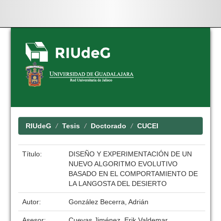
Skip
navigation
RIUdeG
Tesis
Doctorado
CUCEI
Título:
DISEÑO Y EXPERIMENTACIÓN DE UN
NUEVO ALGORITMO EVOLUTIVO
BASADO EN EL COMPORTAMIENTO DE
LA LANGOSTA DEL DESIERTO
Autor:
González Becerra, Adrián
Asesor:
Cuevas Jiménez, Erik Valdemar