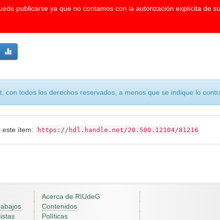
puede publicarse ya que no contamos con la autorización explícita de s
, con todos los derechos reservados, a menos que se indique lo contra
r este ítem:
https://hdl.handle.net/20.500.12104/81216
Acerca de RIUdeG
rabajos
Contenidos
istas
Políticas