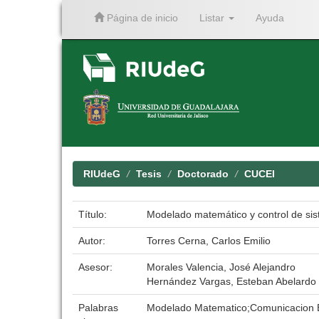
Página de inicio
Listar
Ayuda
Skip
navigation
RIUdeG
Tesis
Doctorado
CUCEI
Título:
Modelado matemático y control de sis
Autor:
Torres Cerna, Carlos Emilio
Asesor:
Morales Valencia, José Alejandro
Hernández Vargas, Esteban Abelardo
Palabras
Modelado Matematico;Comunicacion B