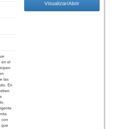
Visualizar/Abrir
que
 en el
icipen
 en
e las
ito. En
 deben
s
lo,
vigente
enta
s con
s que