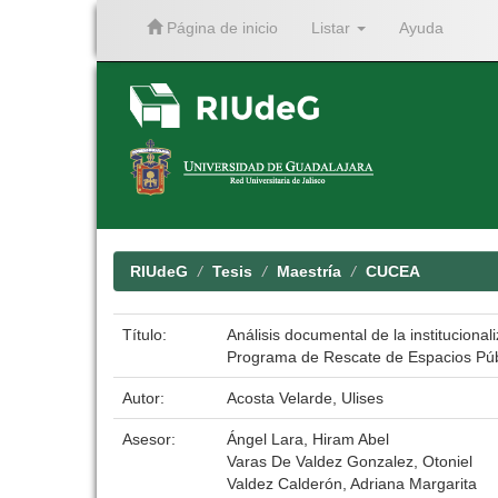
Página de inicio
Listar
Ayuda
Skip
navigation
RIUdeG
Tesis
Maestría
CUCEA
Título:
Análisis documental de la instituciona
Programa de Rescate de Espacios Púb
Autor:
Acosta Velarde, Ulises
Asesor:
Ángel Lara, Hiram Abel
Varas De Valdez Gonzalez, Otoniel
Valdez Calderón, Adriana Margarita