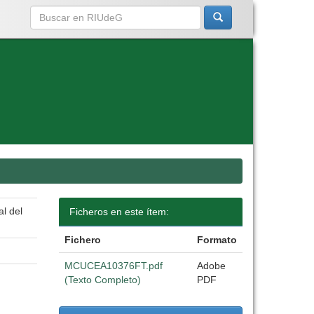
al del
Ficheros en este ítem:
Fichero
Formato
MCUCEA10376FT.pdf
Adobe
(Texto Completo)
PDF