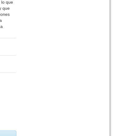
 lo que
y que
iones
a
da