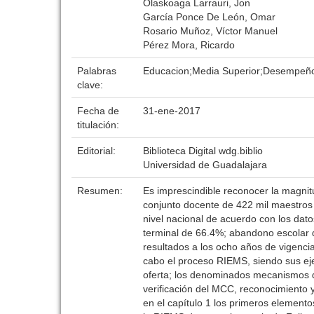
Olaskoaga Larrauri, Jon
García Ponce De León, Omar
Rosario Muñoz, Víctor Manuel
Pérez Mora, Ricardo
Palabras
Educacion;Media Superior;Desempeño
clave:
Fecha de
31-ene-2017
titulación:
Editorial:
Biblioteca Digital wdg.biblio
Universidad de Guadalajara
Resumen:
Es imprescindible reconocer la magnit
conjunto docente de 422 mil maestros e
nivel nacional de acuerdo con los dat
terminal de 66.4%; abandono escolar
resultados a los ocho años de vigenci
cabo el proceso RIEMS, siendo sus eje
oferta; los denominados mecanismos de
verificación del MCC, reconocimiento y
en el capítulo 1 los primeros elemento