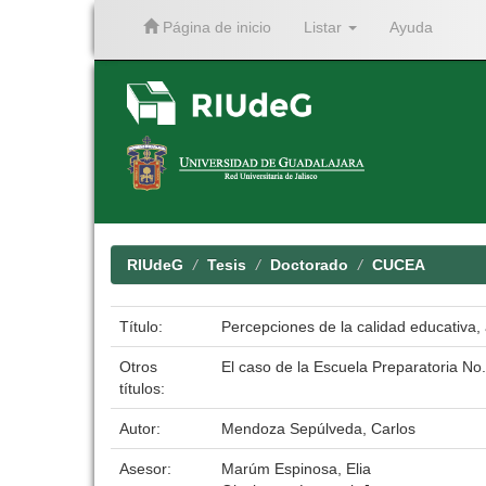
Página de inicio
Listar
Ayuda
Skip
navigation
RIUdeG
Tesis
Doctorado
CUCEA
Título:
Percepciones de la calidad educativa, 
Otros
El caso de la Escuela Preparatoria No
títulos:
Autor:
Mendoza Sepúlveda, Carlos
Asesor:
Marúm Espinosa, Elia