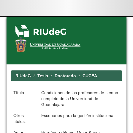
Skip
navigation
RIUdeG
Tesis
Doctorado
CUCEA
Título:
Condiciones de los profesores de tiempo
completo de la Universidad de
Guadalajara
Otros
Escenarios para la gestión institucional
títulos:
Autor:
Hernández Romo, Omar Karim