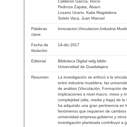
Calderón García, Rocío
Pedroza Zapata, Álvaro
Lozano Uvario, Katia Magdalena
Sotelo Vaca, Juan Manuel
Palabras
Innovacion;Vinculacion;Industria Mueb
clave:
Fecha de
14-dic-2017
titulación:
Editorial:
Biblioteca Digital wdg.biblio
Universidad de Guadalajara
Resumen:
La investigación se enfocó a la vincula
entre industria mueblera, las univers
de análisis (Vinculación, Formación d
implicaciones a nivel macro, meso y m
complejidad (alta, media y baja) de l
ha adquirido una gran pertinencia en l
fenómenos que requieren de cambios ca
universidad-empresa-gobierno y otros 
investigación planteada contribuyó a 