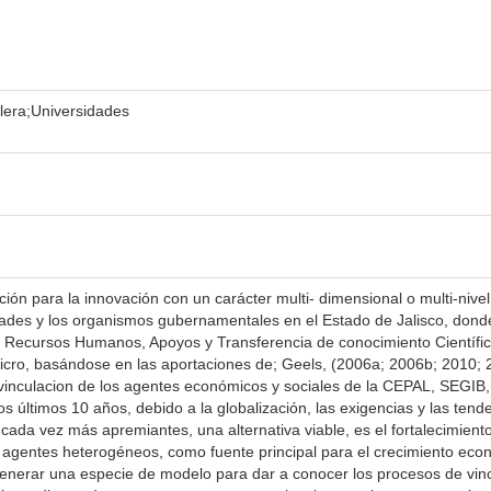
lera;Universidades
ción para la innovación con un carácter multi- dimensional o multi-nivel
idades y los organismos gubernamentales en el Estado de Jalisco, donde
e Recursos Humanos, Apoyos y Transferencia de conocimiento Científic
icro, basándose en las aportaciones de; Geels, (2006a; 2006b; 2010; 
a vinculacion de los agentes económicos y sociales de la CEPAL, SEGIB,
os últimos 10 años, debido a la globalización, las exigencias y las ten
da vez más apremiantes, una alternativa viable, es el fortalecimient
agentes heterogéneos, como fuente principal para el crecimiento econ
generar una especie de modelo para dar a conocer los procesos de vincu