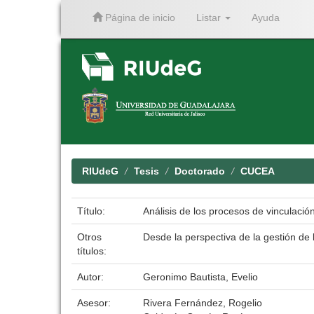
Página de inicio
Listar
Ayuda
Skip
navigation
RIUdeG
Tesis
Doctorado
CUCEA
Título:
Análisis de los procesos de vinculació
Otros
Desde la perspectiva de la gestión de 
títulos:
Autor:
Geronimo Bautista, Evelio
Asesor:
Rivera Fernández, Rogelio