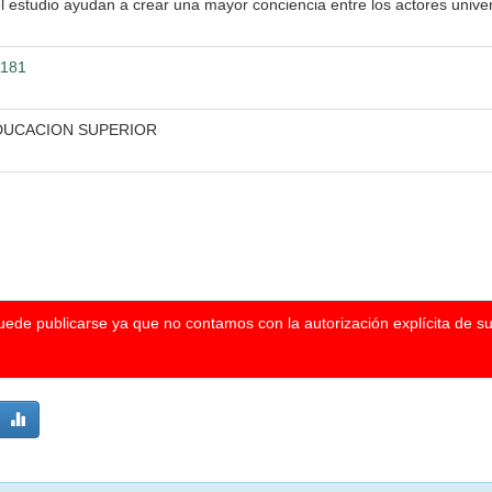
 estudio ayudan a crear una mayor conciencia entre los actores univer
1181
DUCACION SUPERIOR
puede publicarse ya que no contamos con la autorización explícita de s