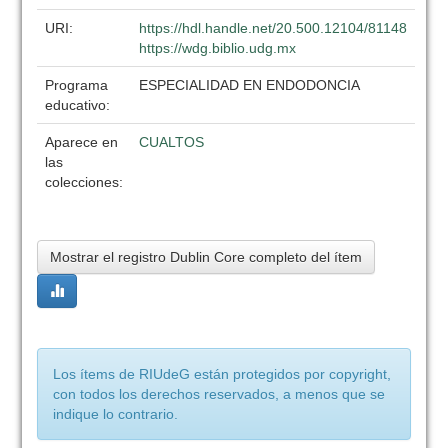
URI:
https://hdl.handle.net/20.500.12104/81148
https://wdg.biblio.udg.mx
Programa
ESPECIALIDAD EN ENDODONCIA
educativo:
Aparece en
CUALTOS
las
colecciones:
Mostrar el registro Dublin Core completo del ítem
Los ítems de RIUdeG están protegidos por copyright,
con todos los derechos reservados, a menos que se
indique lo contrario.