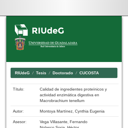
Skip
navigation
RIUdeG
Tesis
Doctorado
CUCOSTA
Título:
Calidad de ingredientes proteínicos y
actividad enzimática digestiva en
Macrobrachium tenellum
Autor:
Montoya Martínez, Cynthia Eugenia
Asesor:
Vega Villasante, Fernando
Nolasco Soria, Héctor