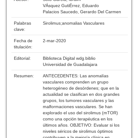
VÁsquez GutiÉrrez, Eduardo
Palacios Saucedo, Gerardo Del Carmen
Palabras
Sirolimus;anomalias Vasculares
clave:
Fecha de
2-mar-2020
titulación:
Editorial:
Biblioteca Digital wdg.biblio
Universidad de Guadalajara
Resumen:
ANTECEDENTES: Las anomalías
vasculares comprenden un grupo
heterogéneo de desórdenes; que en la
actualidad se clasifican en dos grandes
grupos, los tumores vasculares y las
malformaciones vasculares. Se han
explorado el uso del sirolimus (mTOR)
como una opción terapéutica en los
últimos años. OBJETIVO: Evaluar si los
niveles séricos de sirolimus óptimos
contribuyen a la mejoría clínica en