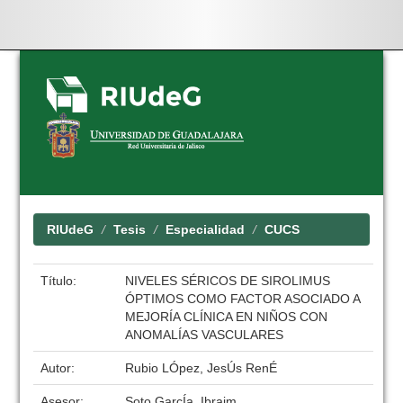
Skip
navigation
RIUdeG
Tesis
Especialidad
CUCS
Título:
NIVELES SÉRICOS DE SIROLIMUS
ÓPTIMOS COMO FACTOR ASOCIADO A
MEJORÍA CLÍNICA EN NIÑOS CON
ANOMALÍAS VASCULARES
Autor:
Rubio LÓpez, JesÚs RenÉ
Asesor:
Soto GarcÍa, Ibraim