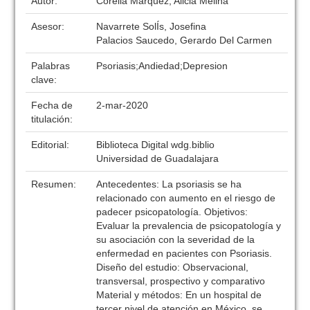
Autor:
Corella Marquez, Alicia Melina
Asesor:
Navarrete SolÍs, Josefina
Palacios Saucedo, Gerardo Del Carmen
Palabras
Psoriasis;Andiedad;Depresion
clave:
Fecha de
2-mar-2020
titulación:
Editorial:
Biblioteca Digital wdg.biblio
Universidad de Guadalajara
Resumen:
Antecedentes: La psoriasis se ha
relacionado con aumento en el riesgo de
padecer psicopatología. Objetivos:
Evaluar la prevalencia de psicopatología y
su asociación con la severidad de la
enfermedad en pacientes con Psoriasis.
Diseño del estudio: Observacional,
transversal, prospectivo y comparativo
Material y métodos: En un hospital de
tercer nivel de atención en México, se