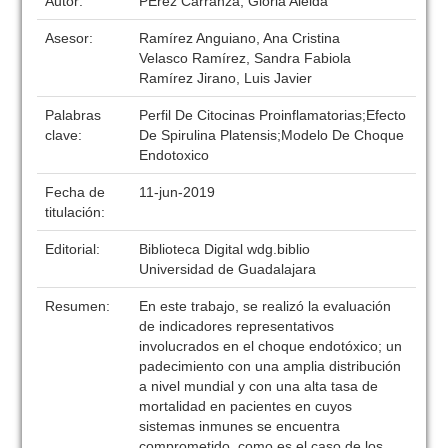
Autor:
PÉrez Carranza, Gloria Aleida
Asesor:
Ramírez Anguiano, Ana Cristina
Velasco Ramírez, Sandra Fabiola
Ramírez Jirano, Luis Javier
Palabras
Perfil De Citocinas Proinflamatorias;Efecto
clave:
De Spirulina Platensis;Modelo De Choque
Endotoxico
Fecha de
11-jun-2019
titulación:
Editorial:
Biblioteca Digital wdg.biblio
Universidad de Guadalajara
Resumen:
En este trabajo, se realizó la evaluación
de indicadores representativos
involucrados en el choque endotóxico; un
padecimiento con una amplia distribución
a nivel mundial y con una alta tasa de
mortalidad en pacientes en cuyos
sistemas inmunes se encuentra
comprometido, como es el caso de los