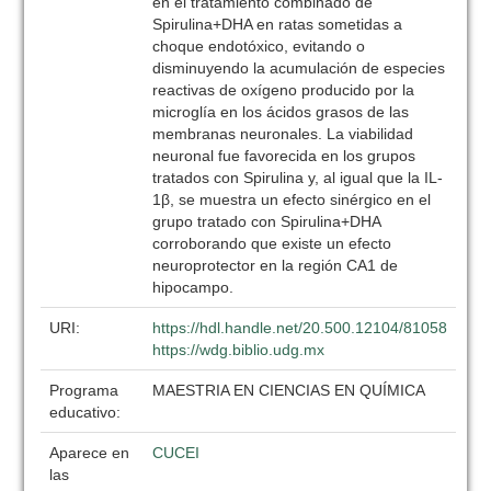
en el tratamiento combinado de
Spirulina+DHA en ratas sometidas a
choque endotóxico, evitando o
disminuyendo la acumulación de especies
reactivas de oxígeno producido por la
microglía en los ácidos grasos de las
membranas neuronales. La viabilidad
neuronal fue favorecida en los grupos
tratados con Spirulina y, al igual que la IL-
1β, se muestra un efecto sinérgico en el
grupo tratado con Spirulina+DHA
corroborando que existe un efecto
neuroprotector en la región CA1 de
hipocampo.
URI:
https://hdl.handle.net/20.500.12104/81058
https://wdg.biblio.udg.mx
Programa
MAESTRIA EN CIENCIAS EN QUÍMICA
educativo:
Aparece en
CUCEI
las