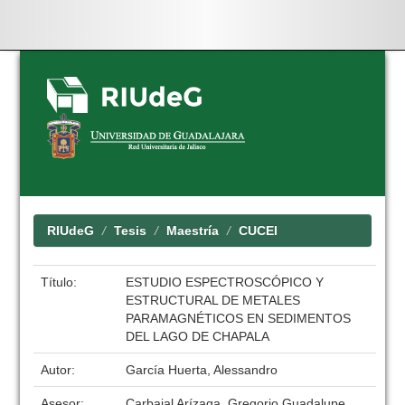
Skip
navigation
RIUdeG
Tesis
Maestría
CUCEI
Título:
ESTUDIO ESPECTROSCÓPICO Y
ESTRUCTURAL DE METALES
PARAMAGNÉTICOS EN SEDIMENTOS
DEL LAGO DE CHAPALA
Autor:
García Huerta, Alessandro
Asesor:
Carbajal Arízaga, Gregorio Guadalupe