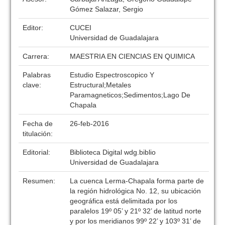
Gómez Salazar, Sergio
Editor:
CUCEI
Universidad de Guadalajara
Carrera:
MAESTRIA EN CIENCIAS EN QUIMICA
Palabras
Estudio Espectroscopico Y
clave:
Estructural;Metales
Paramagneticos;Sedimentos;Lago De
Chapala
Fecha de
26-feb-2016
titulación:
Editorial:
Biblioteca Digital wdg.biblio
Universidad de Guadalajara
Resumen:
La cuenca Lerma-Chapala forma parte de
la región hidrológica No. 12, su ubicación
geográfica está delimitada por los
paralelos 19º 05’ y 21º 32’ de latitud norte
y por los meridianos 99º 22’ y 103º 31’ de