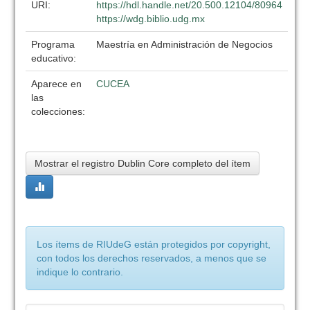
URI:
https://hdl.handle.net/20.500.12104/80964
https://wdg.biblio.udg.mx
Programa
Maestría en Administración de Negocios
educativo:
Aparece en
CUCEA
las
colecciones:
Mostrar el registro Dublin Core completo del ítem
Los ítems de RIUdeG están protegidos por copyright,
con todos los derechos reservados, a menos que se
indique lo contrario.