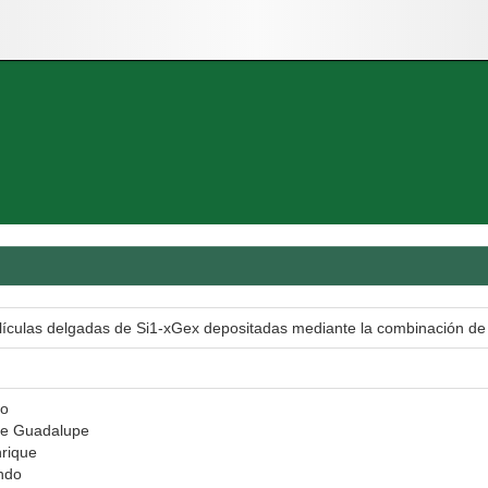
lículas delgadas de Si1-xGex depositadas mediante la combinación de
to
se Guadalupe
rique
ndo