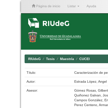
Página de inicio
Listar
Ayuda
Skip
navigation
RIUdeG
Tesis
Maestría
CUCEI
Título:
Caracterización de pe
Autor:
Estrada López, Angel
Asesor:
Gómez Rosas, Gilber
Quiñonez Galvan, Jo
Campos González, En
Perez Centeno, Arma