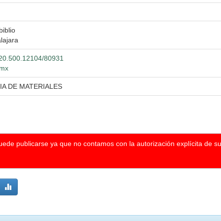
biblio
lajara
t/20.500.12104/80931
.mx
IA DE MATERIALES
puede publicarse ya que no contamos con la autorización explícita de s