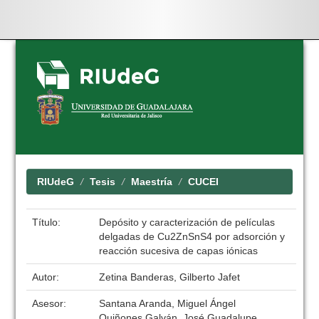
Skip
navigation
RIUdeG
Tesis
Maestría
CUCEI
Título:
Depósito y caracterización de películas
delgadas de Cu2ZnSnS4 por adsorción y
reacción sucesiva de capas iónicas
Autor:
Zetina Banderas, Gilberto Jafet
Asesor:
Santana Aranda, Miguel Ángel
Quiñones Galván, José Guadalupe