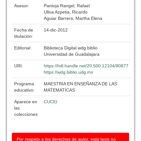
Asesor:
Pantoja Rangel, Rafael
Ulloa Azpetia, Ricardo
Aguiar Barrera, Martha Elena
Fecha de
14-dic-2012
titulación:
Editorial:
Biblioteca Digital wdg.biblio
Universidad de Guadalajara
URI:
https://hdl.handle.net/20.500.12104/80877
https://wdg.biblio.udg.mx
Programa
MAESTRIA EN ENSEÑANZA DE LAS
educativo:
MATEMATICAS
Aparece en
CUCEI
las
colecciones:
Por respeto a los derechos de autor, esta tesis no