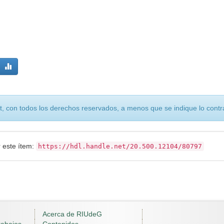
, con todos los derechos reservados, a menos que se indique lo contra
r este ítem:
https://hdl.handle.net/20.500.12104/80797
Acerca de RIUdeG