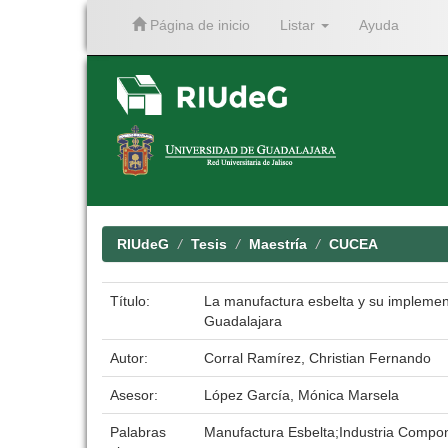
Página de inicio
Listar
Ayuda
Skip
navigation
RIUdeG
Tesis
Maestría
CUCEA
Título:
La manufactura esbelta y su implement
Guadalajara
Autor:
Corral Ramírez, Christian Fernando
Asesor:
López García, Mónica Marsela
Palabras
Manufactura Esbelta;Industria Compon