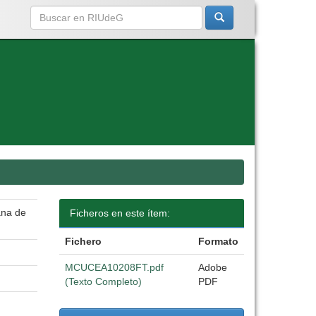
ana de
Ficheros en este ítem:
Fichero
Formato
MCUCEA10208FT.pdf
Adobe
(Texto Completo)
PDF