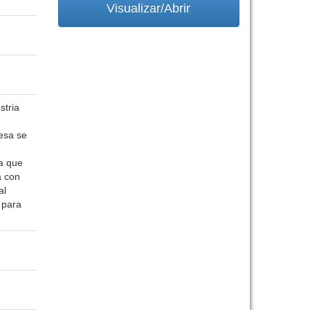
Visualizar/Abrir
stria
esa se
ia que
a con
al
 para