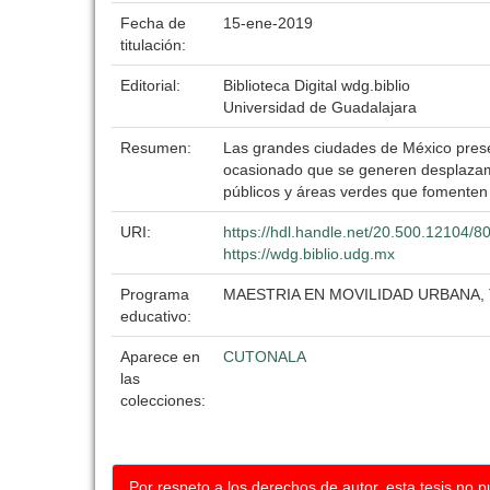
Fecha de
15-ene-2019
titulación:
Editorial:
Biblioteca Digital wdg.biblio
Universidad de Guadalajara
Resumen:
Las grandes ciudades de México prese
ocasionado que se generen desplazamie
públicos y áreas verdes que fomenten 
URI:
https://hdl.handle.net/20.500.12104/8
https://wdg.biblio.udg.mx
Programa
MAESTRIA EN MOVILIDAD URBANA,
educativo:
Aparece en
CUTONALA
las
colecciones:
Por respeto a los derechos de autor, esta tesis no 