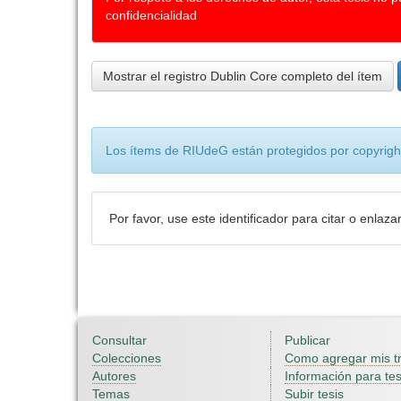
confidencialidad
Mostrar el registro Dublin Core completo del ítem
Los ítems de RIUdeG están protegidos por copyright
Por favor, use este identificador para citar o enlaza
Consultar
Publicar
Colecciones
Como agregar mis t
Autores
Información para tes
Temas
Subir tesis