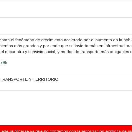
ntan el fenómeno de crecimiento acelerado por el aumento en la pobla
ntos más grandes y por ende que se invierta más en infraestructura v
el encuentro y convivio social, y modos de transporte más amigables 
0795
 TRANSPORTE Y TERRITORIO
puede publicarse ya que no contamos con la autorización explícita de s