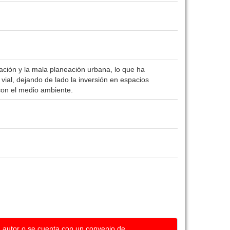
ción y la mala planeación urbana, lo que ha
ial, dejando de lado la inversión en espacios
con el medio ambiente.
u autor o se cuenta con un convenio de