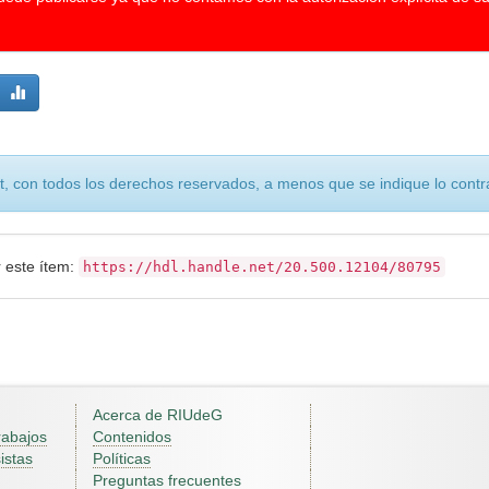
, con todos los derechos reservados, a menos que se indique lo contra
r este ítem:
https://hdl.handle.net/20.500.12104/80795
Acerca de RIUdeG
rabajos
Contenidos
istas
Políticas
Preguntas frecuentes