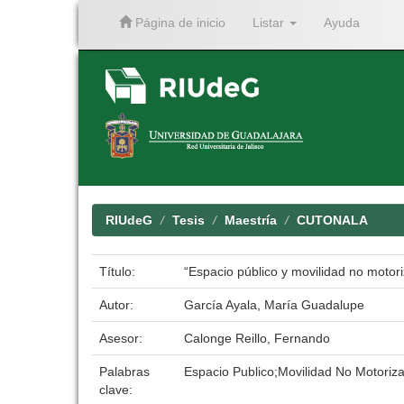
Página de inicio
Listar
Ayuda
Skip
navigation
RIUdeG
Tesis
Maestría
CUTONALA
Título:
“Espacio público y movilidad no motor
Autor:
García Ayala, María Guadalupe
Asesor:
Calonge Reillo, Fernando
Palabras
Espacio Publico;Movilidad No Motoriz
clave: