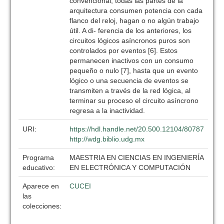
convencional, todas las partes de la
arquitectura consumen potencia con cada
flanco del reloj, hagan o no algún trabajo
útil. A di- ferencia de los anteriores, los
circuitos lógicos asíncronos puros son
controlados por eventos [6]. Estos
permanecen inactivos con un consumo
pequeño o nulo [7], hasta que un evento
lógico o una secuencia de eventos se
transmiten a través de la red lógica, al
terminar su proceso el circuito asíncrono
regresa a la inactividad.
URI:
https://hdl.handle.net/20.500.12104/80787
http://wdg.biblio.udg.mx
Programa
MAESTRIA EN CIENCIAS EN INGENIERÍA
educativo:
EN ELECTRÓNICA Y COMPUTACIÓN
Aparece en
CUCEI
las
colecciones: