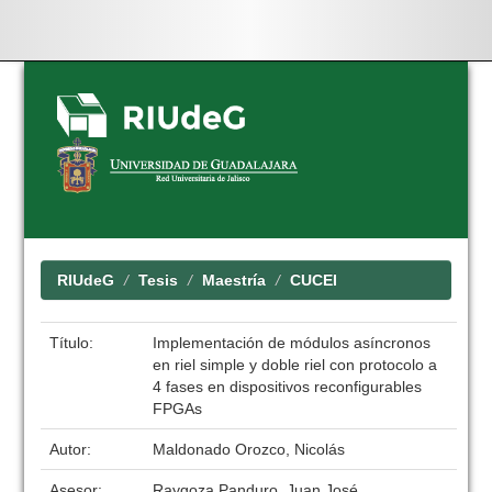
Skip
navigation
RIUdeG
Tesis
Maestría
CUCEI
Título:
Implementación de módulos asíncronos
en riel simple y doble riel con protocolo a
4 fases en dispositivos reconfigurables
FPGAs
Autor:
Maldonado Orozco, Nicolás
Asesor:
Raygoza Panduro, Juan José