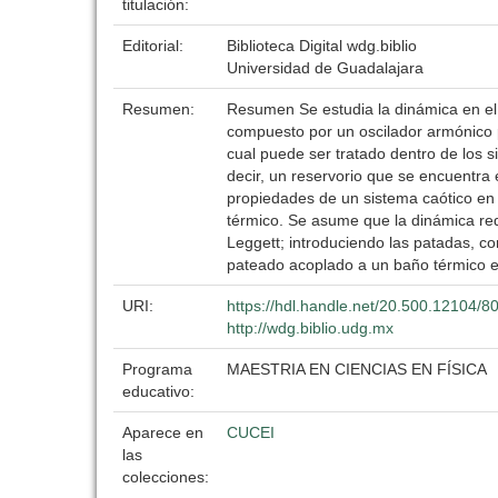
titulación:
Editorial:
Biblioteca Digital wdg.biblio
Universidad de Guadalajara
Resumen:
Resumen Se estudia la dinámica en el e
compuesto por un oscilador armónico p
cual puede ser tratado dentro de los 
decir, un reservorio que se encuentra e
propiedades de un sistema caótico en 
térmico. Se asume que la dinámica red
Leggett; introduciendo las patadas, c
pateado acoplado a un baño térmico e
URI:
https://hdl.handle.net/20.500.12104/8
http://wdg.biblio.udg.mx
Programa
MAESTRIA EN CIENCIAS EN FÍSICA
educativo:
Aparece en
CUCEI
las
colecciones: