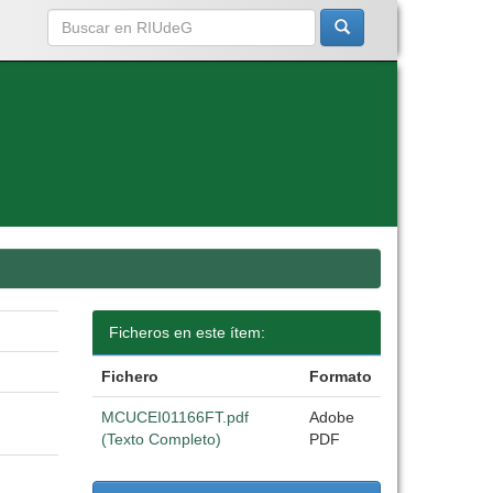
Ficheros en este ítem:
Fichero
Formato
MCUCEI01166FT.pdf
Adobe
(Texto Completo)
PDF