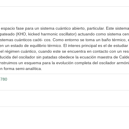
spacio fase para un sistema cuántico abierto, particular. Este sistema
ateado (KHO, kicked harmonic oscillator) actuando como sistema centr
sistemas cuánticos caóti- cos. Como entorno se toma un baño térmico, 
n un estado de equilibrio térmico. El interes principal es el de estudiar
el régimen cuántico, cuando este se encuentra en contacto con un res
ucida del oscilador sin patadas obedece la ecuación maestra de Calde
onstruimos un esquema para la evolución completa del oscilador armón
n forma semi-analítica.
0780