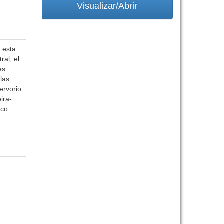
Visualizar/Abrir
 esta
al, el
es
 las
ervorio
ira-
ico