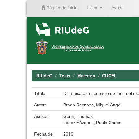
Página de inicio
Listar
Ayuda
Skip
navigation
RIUdeG
Tesis
Maestría
CUCEI
Título:
Dinámica en el espacio de fase del os
Autor:
Prado Reynoso, Miguel Angel
Asesor:
Gorin, Thomas
López Vázquez, Pablo Carlos
Fecha de
2016