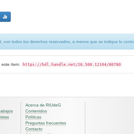
, con todos los derechos reservados, a menos que se indique lo contra
r este ítem:
https://hdl.handle.net/20.500.12104/80780
Acerca de RIUdeG
rabajos
Contenidos
istas
Políticas
Preguntas frecuentes
Contacto