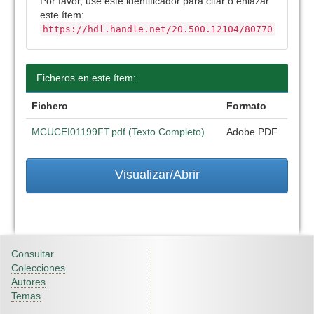
Por favor, use este identificador para citar o enlazar
este ítem:
https://hdl.handle.net/20.500.12104/80770
Ficheros en este ítem:
Fichero
Formato
MCUCEI01199FT.pdf (Texto Completo)
Adobe PDF
Visualizar/Abrir
Consultar
Colecciones
Autores
Temas