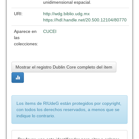
unidimensional espacial.
URI:
http://wdg.biblio.udg.mx
https://hdl.handle.net/20.500.12104/80770
Aparece en
CUCEI
las
colecciones:
Mostrar el registro Dublin Core completo del ítem
Los ítems de RIUdeG están protegidos por copyright,
con todos los derechos reservados, a menos que se
indique lo contrario.