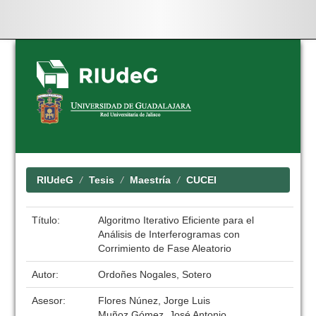
Skip
navigation
RIUdeG
Tesis
Maestría
CUCEI
Título:
Algoritmo Iterativo Eficiente para el
Análisis de Interferogramas con
Corrimiento de Fase Aleatorio
Autor:
Ordoñes Nogales, Sotero
Asesor:
Flores Núnez, Jorge Luis
Muñoz Gómez, José Antonio