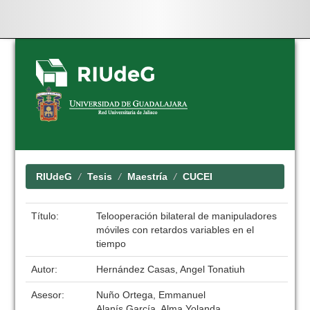
Skip
navigation
RIUdeG
Tesis
Maestría
CUCEI
Título:
Telooperación bilateral de manipuladores
móviles con retardos variables en el
tiempo
Autor:
Hernández Casas, Angel Tonatiuh
Asesor:
Nuño Ortega, Emmanuel
Alanís García, Alma Yolanda