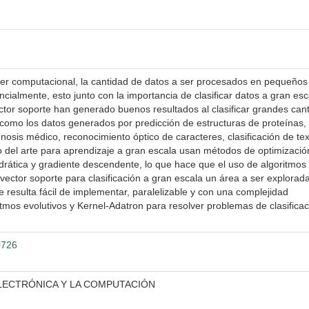
r computacional, la cantidad de datos a ser procesados en pequeños
ialmente, esto junto con la importancia de clasificar datos a gran esc
tor soporte han generado buenos resultados al clasificar grandes can
l como los datos generados por predicción de estructuras de proteínas,
osis médico, reconocimiento óptico de caracteres, clasificación de text
 del arte para aprendizaje a gran escala usan métodos de optimizació
rática y gradiente descendente, lo que hace que el uso de algoritmos
ector soporte para clasificación a gran escala un área a ser explorad
 resulta fácil de implementar, paralelizable y con una complejidad
tmos evolutivos y Kernel-Adatron para resolver problemas de clasificac
0726
LECTRÓNICA Y LA COMPUTACIÓN