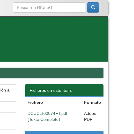
ión a
Ficheros en este ítem:
Fichero
Formato
DCUCEI00074FT.pdf
Adobe
(Texto Completo)
PDF