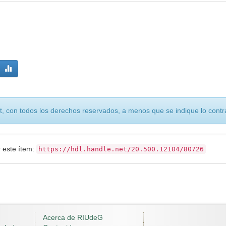
, con todos los derechos reservados, a menos que se indique lo contra
r este ítem:
https://hdl.handle.net/20.500.12104/80726
Acerca de RIUdeG