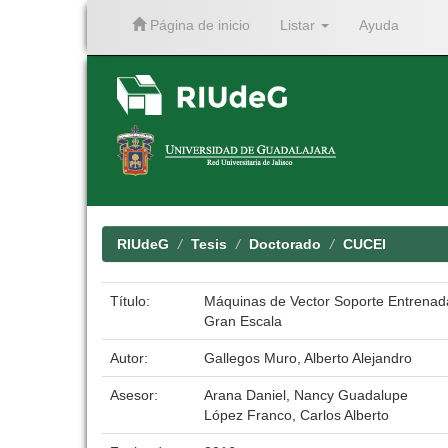
Página de inicio
Listar
Ayuda
Skip
navigation
RIUdeG
Tesis
Doctorado
CUCEI
Título:
Máquinas de Vector Soporte Entrenada
Gran Escala
Autor:
Gallegos Muro, Alberto Alejandro
Asesor:
Arana Daniel, Nancy Guadalupe
López Franco, Carlos Alberto