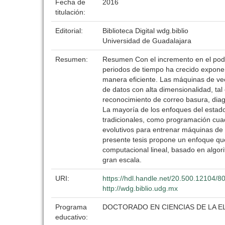
Fecha de
2016
titulación:
Editorial:
Biblioteca Digital wdg.biblio
Universidad de Guadalajara
Resumen:
Resumen Con el incremento en el pode
periodos de tiempo ha crecido exponenc
manera eficiente. Las máquinas de vec
de datos con alta dimensionalidad, ta
reconocimiento de correo basura, diagn
La mayoría de los enfoques del estado
tradicionales, como programación cuad
evolutivos para entrenar máquinas de v
presente tesis propone un enfoque que
computacional lineal, basado en algori
gran escala.
URI:
https://hdl.handle.net/20.500.12104/8
http://wdg.biblio.udg.mx
Programa
DOCTORADO EN CIENCIAS DE LA E
educativo: