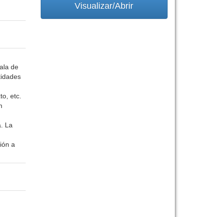
Visualizar/Abrir
ala de
tidades
o, etc.
n
a. La
ión a