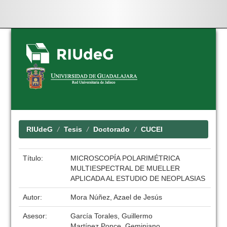
Skip
navigation
RIUdeG
Tesis
Doctorado
CUCEI
Título:
MICROSCOPÍA POLARIMÉTRICA
MULTIESPECTRAL DE MUELLER
APLICADA AL ESTUDIO DE NEOPLASIAS
Autor:
Mora Núñez, Azael de Jesús
Asesor:
García Torales, Guillermo
Martínez Ponce, Geminiano