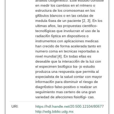
analisis citogenetico. Este estudio consiste
en medir los cambios en el rnlmero o
estructura de los cromosomas en los
gl6bulos blancos o en las celulas de
medula 6sea de un paciente [2, 3]. En los
ultimas afios, las propuestas cientifico-
tecnol6gicas que involucran el uso de la
radiaci6n 6ptica en dispositivos o
instrumentos con aplicaciones medicas
han crecido de forma acelerada tanto en
numero coma en tecnicas reportadas a
nivel mundial [4]. En todas ellas es
deseable que la interacci6n de la luz con
el especimen biol6gico ba- jo estudio
produzca una respuesta que permita al
especialista de la salud contar con mayor
informaci6n para disminuir el riesgo de
diagn6stico falso-positivo o realizar un
seguimiento mas certero de una gran
variedad de afecciones fisiol6gi- cas.
URI:
https://hdl.handle.net/20.500.12104/80677
http://wdg.biblio.udg.mx