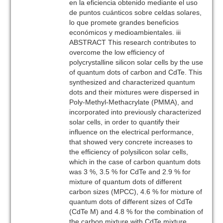
en la eficiencia obtenido mediante el uso
de puntos cuánticos sobre celdas solares,
lo que promete grandes beneficios
económicos y medioambientales. iii
ABSTRACT This research contributes to
overcome the low efficiency of
polycrystalline silicon solar cells by the use
of quantum dots of carbon and CdTe. This
synthesized and characterized quantum
dots and their mixtures were dispersed in
Poly-Methyl-Methacrylate (PMMA), and
incorporated into previously characterized
solar cells, in order to quantify their
influence on the electrical performance,
that showed very concrete increases to
the efficiency of polysilicon solar cells,
which in the case of carbon quantum dots
was 3 %, 3.5 % for CdTe and 2.9 % for
mixture of quantum dots of different
carbon sizes (MPCC), 4.6 % for mixture of
quantum dots of different sizes of CdTe
(CdTe M) and 4.8 % for the combination of
the carbon mixture with CdTe mixture