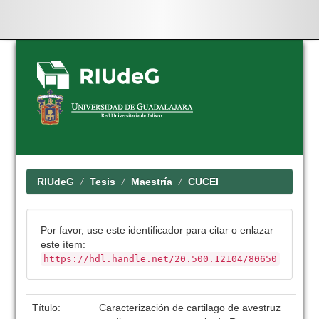
Skip
navigation
RIUdeG
Tesis
Maestría
CUCEI
Por favor, use este identificador para citar o enlazar
este ítem:
https://hdl.handle.net/20.500.12104/80650
Título:
Caracterización de cartilago de avestruz