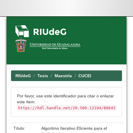
Skip
navigation
RIUdeG
Tesis
Maestría
CUCEI
Por favor, use este identificador para citar o enlazar
este ítem:
https://hdl.handle.net/20.500.12104/80645
Título:
Algoritmo Iterativo Eficiente para el