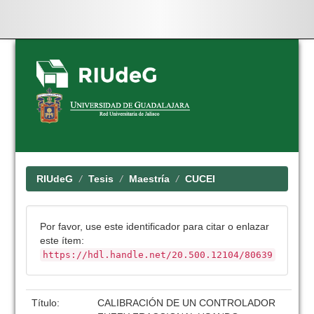
Skip
navigation
RIUdeG
Tesis
Maestría
CUCEI
Por favor, use este identificador para citar o enlazar
este ítem:
https://hdl.handle.net/20.500.12104/80639
Título:
CALIBRACIÓN DE UN CONTROLADOR