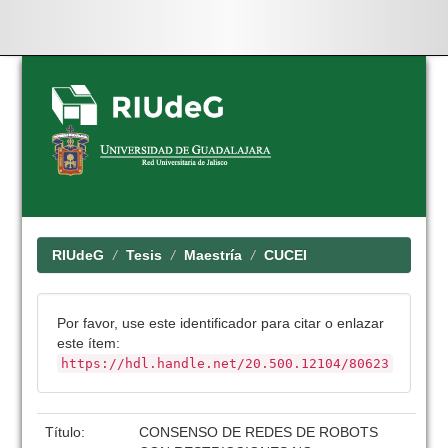
Skip
navigation
RIUdeG
Tesis
Maestría
CUCEI
Por favor, use este identificador para citar o enlazar
este ítem:
https://hdl.handle.net/20.500.12104/80623
Título:
CONSENSO DE REDES DE ROBOTS