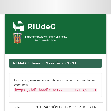
Skip
navigation
RIUdeG
Tesis
Maestría
CUCEI
Por favor, use este identificador para citar o enlazar
este ítem:
https://hdl.handle.net/20.500.12104/80621
Título:
INTERACCIÓN DE DOS VÓRTICES EN