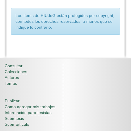
Los ítems de RIUdeG están protegidos por copyright,
con todos los derechos reservados, a menos que se
indique lo contrario.
Consultar
Colecciones
Autores
Temas
Publicar
Como agregar mis trabajos
Información para tesistas
Subir tesis
Subir artículo