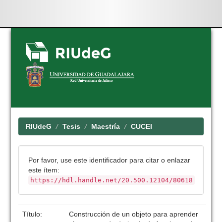
Skip
navigation
RIUdeG
Tesis
Maestría
CUCEI
Por favor, use este identificador para citar o enlazar
este ítem:
https://hdl.handle.net/20.500.12104/80618
Título:
Construcción de un objeto para aprender