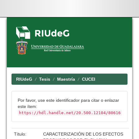
Skip
navigation
RIUdeG
Tesis
Maestría
CUCEI
Por favor, use este identificador para citar o enlazar
este ítem:
https://hdl.handle.net/20.500.12104/80616
Título:
CARACTERIZACIÓN DE LOS EFECTOS