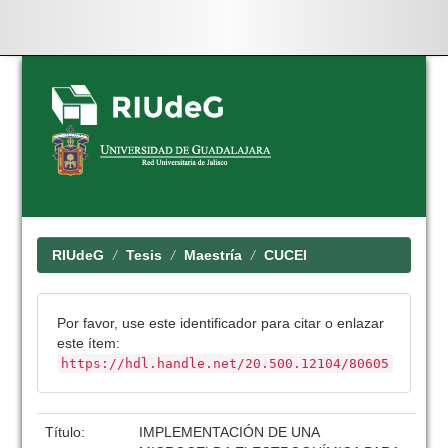
Skip
navigation
RIUdeG
Tesis
Maestría
CUCEI
Por favor, use este identificador para citar o enlazar
este ítem:
https://hdl.handle.net/20.500.12104/80605
Título:
IMPLEMENTACIÓN DE UNA