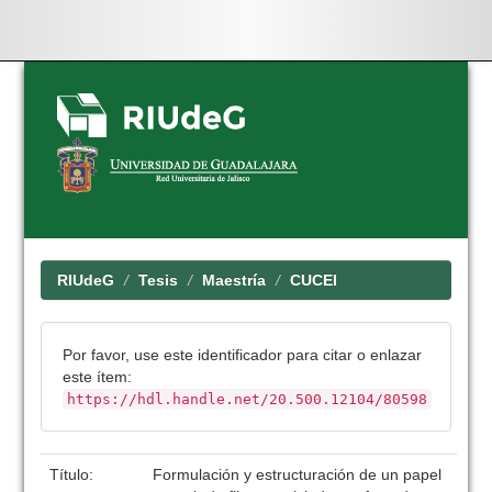
Skip
navigation
RIUdeG
Tesis
Maestría
CUCEI
Por favor, use este identificador para citar o enlazar
este ítem:
https://hdl.handle.net/20.500.12104/80598
Título:
Formulación y estructuración de un papel