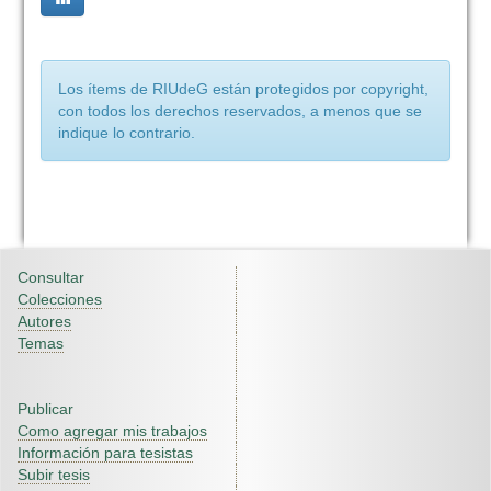
Los ítems de RIUdeG están protegidos por copyright,
con todos los derechos reservados, a menos que se
indique lo contrario.
Consultar
Colecciones
Autores
Temas
Publicar
Como agregar mis trabajos
Información para tesistas
Subir tesis