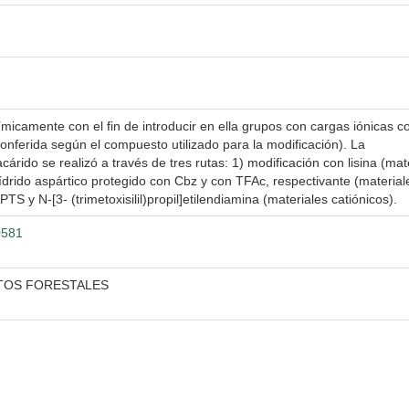
camente con el fin de introducir en ella grupos con cargas iónicas c
conferida según el compuesto utilizado para la modificación). La
cárido se realizó a través de tres rutas: 1) modificación con lisina (mat
hídrido aspártico protegido con Cbz y con TFAc, respectivante (material
PTS y N-[3- (trimetoxisilil)propil]etilendiamina (materiales catiónicos).
0581
CTOS FORESTALES