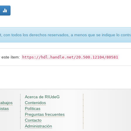
, con todos los derechos reservados, a menos que se indique lo contra
r este ítem:
https://hdl.handle.net/20.500.12104/80581
Acerca de RIUdeG
rabajos
Contenidos
istas
Políticas
Preguntas frecuentes
Contacto
Administración