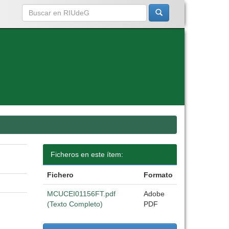
Ficheros en este ítem:
Fichero
Formato
MCUCEI01156FT.pdf
Adobe
(Texto Completo)
PDF