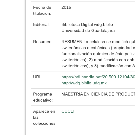
Fecha de
2016
titulación:
Editorial:
Biblioteca Digital wdg.biblio
Universidad de Guadalajara
Resumen:
RESUMEN La celulosa se modificó quími
zwiteriónicas o catiónicas (propiedad 
funcionalización química de éste polisa
zwitteriónico), 2) modificación con an
zwitteriónicos), y 3) modificación con A
URI:
https://hdl.handle.net/20.500.12104/8
http://wdg.biblio.udg.mx
Programa
MAESTRIA EN CIENCIA DE PRODU
educativo:
Aparece en
CUCEI
las
colecciones: