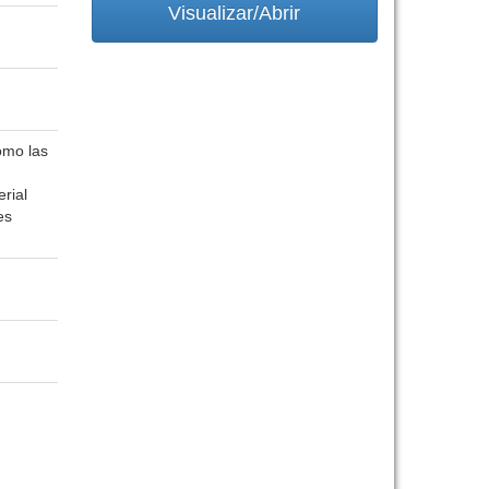
Visualizar/Abrir
omo las
erial
es