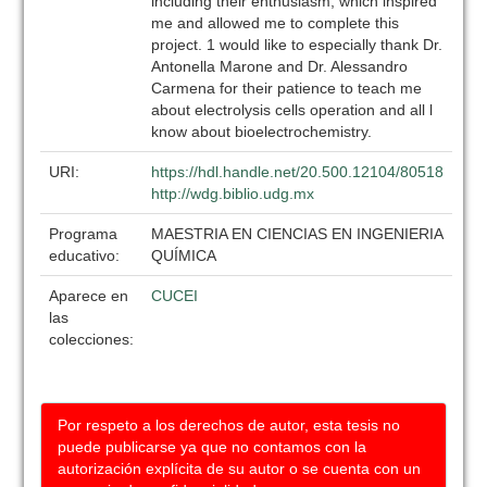
including their enthusiasm, which inspired
me and allowed me to complete this
project. 1 would like to especially thank Dr.
Antonella Marone and Dr. Alessandro
Carmena for their patience to teach me
about electrolysis cells operation and all l
know about bioelectrochemistry.
URI:
https://hdl.handle.net/20.500.12104/80518
http://wdg.biblio.udg.mx
Programa
MAESTRIA EN CIENCIAS EN INGENIERIA
educativo:
QUÍMICA
Aparece en
CUCEI
las
colecciones:
Por respeto a los derechos de autor, esta tesis no
puede publicarse ya que no contamos con la
autorización explícita de su autor o se cuenta con un