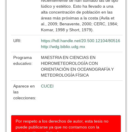
recientemente se han sumado las de tipo
lúdico y estético. Esto ha llevado a una
alta concentración de población en las
áreas más próximas a la costa (Avila et
al., 2009; Benavente, 2000; CERC, 1984;
Komar, 1998 y Short, 1979).
URI:
https://hdl.handle.net/20.500.12104/80516
http://wdg.biblio.udg.mx
Programa
MAESTRIA EN CIENCIAS EN
educativo:
HIDROMETEOROLOGÍA CON
ORIENTACIÓN EN OCEANOGRAFÍA Y
METEOROLOGÍA FÍSICA
Aparece en
CUCEI
las
colecciones:
Por respeto a los derechos de autor, esta tesis no
puede publicarse ya que no contamos con la