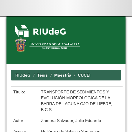
Skip
navigation
RIUdeG
Tesis
Maestría
CUCEI
Título:
TRANSPORTE DE SEDIMIENTOS Y
EVOLUCIÓN MORFOLÓGICA DE LA
BARRA DE LAGUNA OJO DE LIEBRE,
B.C.S.
Autor:
Zamora Salvador, Julio Eduardo
Asesor:
Gutiérrez de Velasco Sanromán,