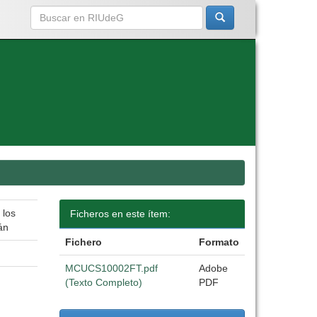
 los
Ficheros en este ítem:
án
Fichero
Formato
MCUCS10002FT.pdf
Adobe
(Texto Completo)
PDF