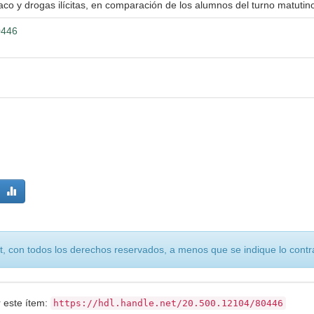
o y drogas ilícitas, en comparación de los alumnos del turno matutin
0446
, con todos los derechos reservados, a menos que se indique lo contra
r este ítem:
https://hdl.handle.net/20.500.12104/80446