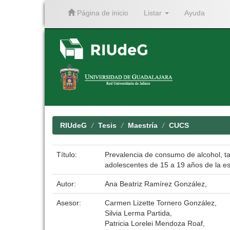
Página de inicio
Listar
Ayuda
Skip
navigation
RIUdeG
Tesis
Maestría
CUCS
Título:
Prevalencia de consumo de alcohol, taba
adolescentes de 15 a 19 años de la es
Autor:
Ana Beatriz Ramírez González,
Asesor:
Carmen Lizette Tornero González,
Silvia Lerma Partida,
Patricia Lorelei Mendoza Roaf,