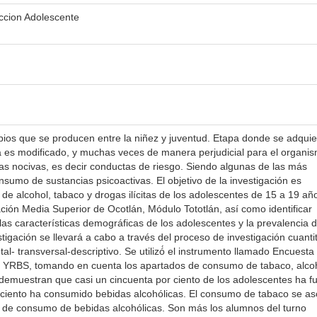
iccion Adolescente
ios que se producen entre la niñez y juventud. Etapa donde se adqui
da es modificado, y muchas veces de manera perjudicial para el organi
as nocivas, es decir conductas de riesgo. Siendo algunas de las más
nsumo de sustancias psicoactivas. El objetivo de la investigación es
e alcohol, tabaco y drogas ilícitas de los adolescentes de 15 a 19 añ
́n Media Superior de Ocotlán, Módulo Tototlán, así como identificar
a las características demográficas de los adolescentes y la prevalencia 
ación se llevará a cabo a través del proceso de investigación cuantit
l- transversal-descriptivo. Se utilizó́ el instrumento llamado Encuesta
 YRBS, tomando en cuenta los apartados de consumo de tabaco, alcoh
os demuestran que casi un cincuenta por ciento de los adolescentes ha 
ciento ha consumido bebidas alcohólicas. El consumo de tabaco se aso
o de consumo de bebidas alcohólicas. Son más los alumnos del turno