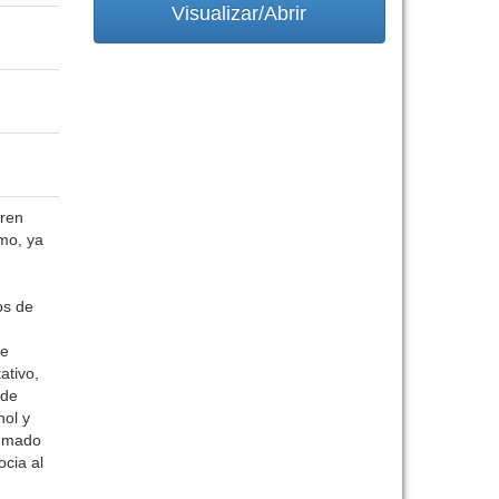
Visualizar/Abrir
eren
smo, ya
os de
de
ativo,
 de
ol y
fumado
cia al